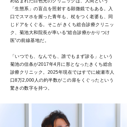
め込まれた白色光のクリニックは、人間という
「生態系」の盲点を照射する顕微鏡でもある。入
口でスマホを握った青年も、杖をつく老婆も、同
じドアをくぐる。そこが きくち総合診療クリニッ
ク、菊池大和院長が率いる“総合診療かかりつけ
医”の前線基地だ。
「いつでも、なんでも、誰でもまず診る」という
菊池の信条が2017年4月に形となったきくち総合
診療クリニック。2025年現在ではすでに綾瀬市人
口8万2,000人の約半数がこの扉をくぐったという