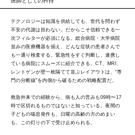
医師としての矜持
テクノロジーは知識を供給しても、世代を問わず
不安の代謝は担わない。だからこそ信頼できる一
次フィルターが必須になる。総合病院・大学病院
並みの医療機器を揃え、どんな症状の患者さんで
も一通り検査する。緊急性をすぐ判断し、連携し
ている病院にスムーズに紹介できる。CT、MRI、
レントゲンが壁一枚隔てて並ぶレイアウトは、“専
門の分断線”を内側から破るための戦略配置だ。
救急外来での経験から、病も人の営みも09時〜17
時で区切れるものではないと知っている。夜間の
子どもの喘息発作も、日曜の高齢の方のめまい
も、この灯りの下で受け止められる。