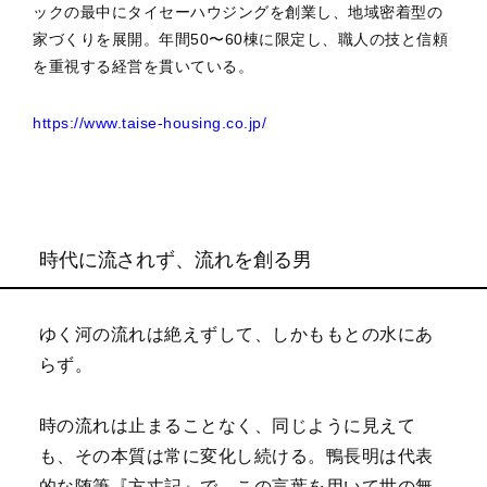
ックの最中にタイセーハウジングを創業し、地域密着型の
家づくりを展開。年間50〜60棟に限定し、職人の技と信頼
を重視する経営を貫いている。
https://www.taise-housing.co.jp/
時代に流されず、流れを創る男
ゆく河の流れは絶えずして、しかももとの水にあ
らず。
時の流れは止まることなく、同じように見えて
も、その本質は常に変化し続ける。鴨長明は代表
的な随筆『方丈記』で、この言葉を用いて世の無